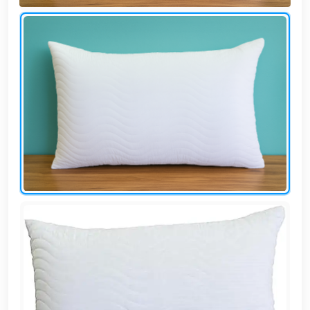
وشواطئ
أثاث
كافيهات
ومطاعم
وفنادق
حواجز
مرورية
خزانات
مياه
أثاث
الحيوانات
أدوات
نظافة