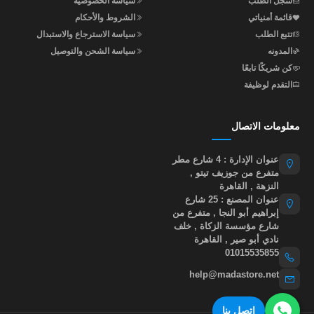
سجل الطلب
سياسة الخصوصية
قائمة أمنياتي
الشروط والأحكام
تتبع الطلب
سياسة الاسترجاع والاستبدال
المدونه
سياسة الشحن والتوصيل
كن شريكًا تابعًا
التقدم لوظيفة
معلومات الاتصال
عنوان الإدارة : 4 شارع مطر
متفرع من جوزيف تيتو ,
النزهة , القاهرة
عنوان المصنع : 25 شارع
إبراهيم أبو النجا , متفرع من
شارع مؤسسة الزكاة , خلف
نادي أبو صير , القاهرة
01015535855
help@madastore.net
اتصل بنا