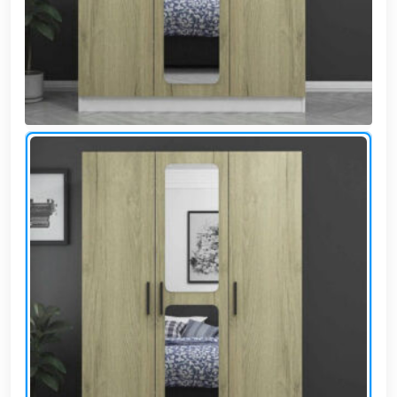
وشواطئ
أثاث
كافيهات
ومطاعم
وفنادق
حواجز
مرورية
خزانات
مياه
أثاث
الحيوانات
أدوات
نظافة