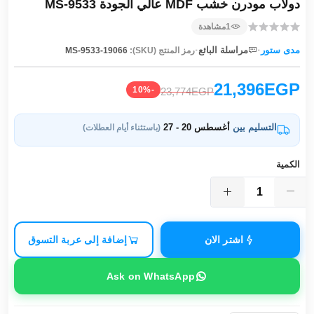
دولاب مودرن خشب MDF عالي الجودة MS-9533
1
مشاهدة
·
·
مدى ستور
مراسلة البائع
رمز المنتج (SKU):
MS-9533-19066
21,396EGP
-10%
23,774EGP
التسليم بين
أغسطس 20 - 27
(باستثناء أيام العطلات)
الكمية
اشتر الان
إضافة إلى عربة التسوق
Ask on WhatsApp