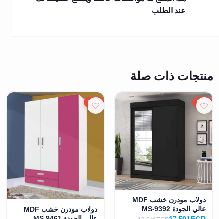
عند الطلب
منتجات ذات صلة
10%
10%
دولاب مودرن خشب MDF
عالي الجودة MS-9392
دولاب مودرن خشب MDF
عالي الجودة MS-9461
17,591EGP