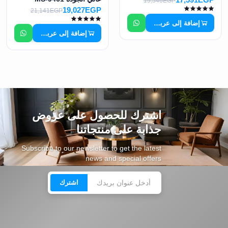
19,546EGP
19,027EGP
21,141EGP
إضافة إلى عربة التسوق
إضافة إلى عربة التسوق
اشترك للحصول على عروض
جذابة على منتجاتنا
Subscribe to our newsletter to get the latest
news and special offers
اشترك