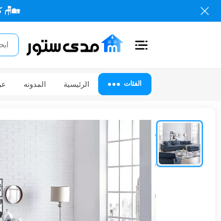
🏡🪑 كل احتياجاتك
اغلاق
الفئات
الفئات
الرئيسية
المدونه
عر
الحساب
أثاث
مكتبي
أثاث
منزلي
أثاث
خارجي