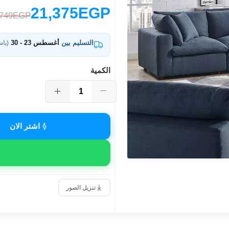
21,375EGP
,749EGP
التسليم بين
أغسطس 23 - 30
(باس
الكمية
اشتر الان
تنزيل الصور