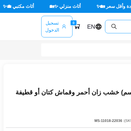
 🏡✨
أثاث منزلي ✨🏡
أثاث مكتبي 💼✨
🌳 أثا
تسجيل
0
EN
الدخول
نة مودرن (250×170 سم) خشب زان أحمر وقماش كتان أو قطيفة
MS-11018-22036