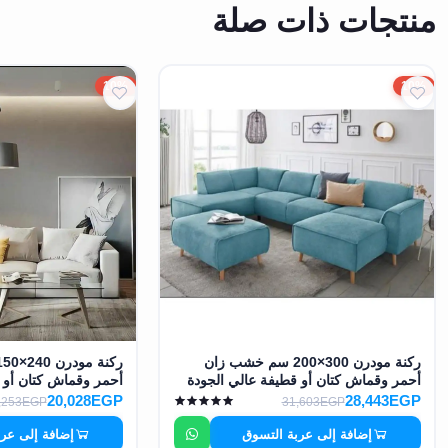
منتجات ذات صلة
10%
10%
ركنة مودرن 300×200 سم خشب زان
أحمر وقماش كتان أو قطيفة عالي الجودة
أحمر وقماش كتان أو 
MS-10938
MS-10936
20,028EGP
28,443EGP
,253EGP
31,603EGP
إضافة إلى عربة التسوق
إضافة إلى عر