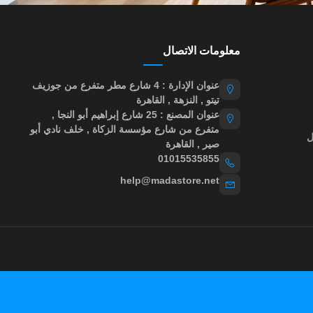
معلومات الاتصال
عنوان الإدارة : 4 شارع مطر متفرع من جوزيف
تيتو , النزهة , القاهرة
عنوان المصنع : 25 شارع إبراهيم أبو النجا ,
متفرع من شارع مؤسسة الزكاة , خلف نادي أبو
ل
صير , القاهرة
01015535855
help@madastore.net