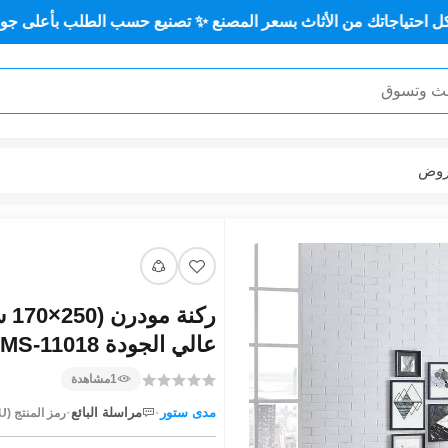
 من الأثاث بسعر المصنع ✨ تصنيع حسب الطلب بأعلى جودة وأقل سعر
وض
رك
عالي الجودة MS-11018
1
مشاهدة
·
·
مدى ستور
مراسلة البائع
رمز المنتج (SKU):