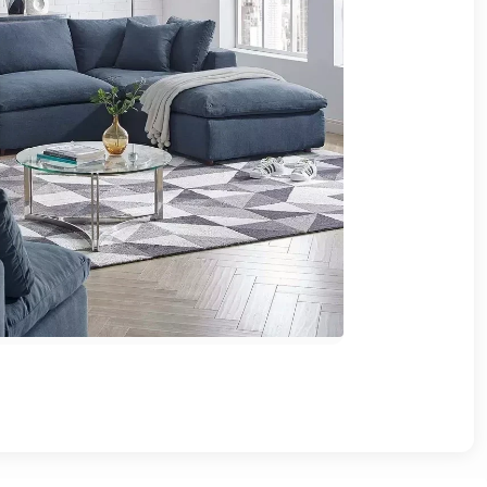
وشواطئ
أثاث
كافيهات
ومطاعم
وفنادق
حواجز
مرورية
خزانات
مياه
أثاث
الحيوانات
أدوات
نظافة