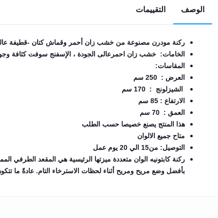
الوصف
التقييمات
EN
ركنة مودرن مصنوعة من خشب زان أحمر وقماش كتان -قطيفة عال
تسجيل
الدخول
الخامات: خشب زان احمرعالى الجودة ، الإسفنج سوفت كثافة وجودة
المقاسات:
اشترك
العرض : 250 سم
الآن
الشيزلونج : 170 سم
الارتفاع : 85 سم
العمق : 70 سم
هذا المنتج يصنع خصيصا حسب الطلب
متاح جميع الالوان
التوصيل: من15 الي 20 يوم عمل
ركنة كابتونيه الوان متعددة ميزتها الرئيسية هي المقعد الطرفي ال
بأفضل وضع مريح ومريح أثناء لحظات الاسترخاء التام. عادةً ما تتكون