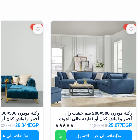
10%
10%
ركنة مودرن 300×200 سم خشب زان
أحمر وقماش كتان أو قطيفة عالي الجودة
أحمر وقماش كتان أو ق
MS-10943
MS-10942
26,844EGP
25,077EGP
,827EGP
27,863EGP
إضافة إلى عربة التسوق
إضافة إلى عرب