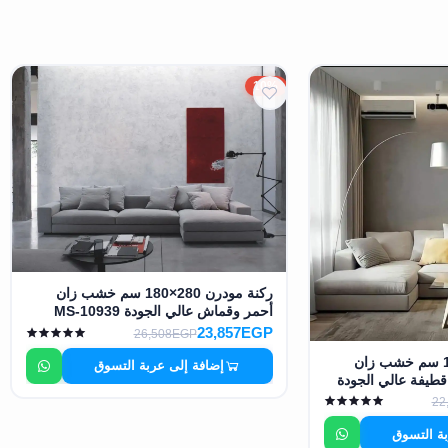
10%
ركنة مودرن 280×180 سم خشب زان
أحمر وقماش عالي الجودة MS-10939
23,857EGP
26,508EGP
ركنة مودرن 240×150 سم خشب زان
إضافة إلى عربة التسوق
قطيفة عالي الجودة
22
بة التسوق