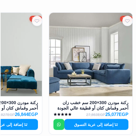
10%
10%
ركنة مودرن 300×200 سم خشب زان
أحمر وقماش كتان أو قطيفة عالي الجودة
أحمر وقماش كتان أو ق
MS-10943
MS-10942
26,844EGP
25,077EGP
,827EGP
27,863EGP
إضافة إلى عربة التسوق
إضافة إلى عرب