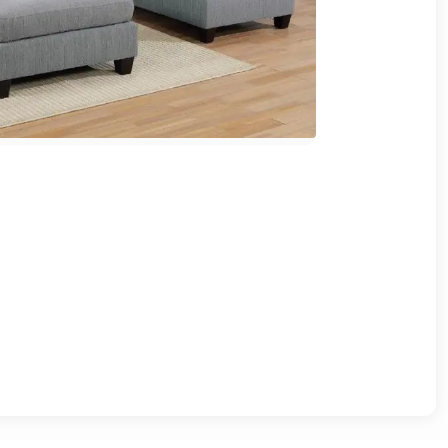
وشواطئ
أثاث
كافيهات
ومطاعم
وفنادق
حواجز
مرورية
خزانات
مياه
أثاث
الحيوانات
أدوات
نظافة