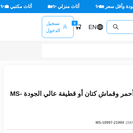
ر 🏡✨
أثاث منزلي ✨🏡
أثاث مكتبي 💼✨
🌳 أث
تسجيل
0
EN
الدخول
ركنة مودرن خشب زان أحمر وقماش كتان أو قطيفة عالي الجودة MS-
MS-10997-21994