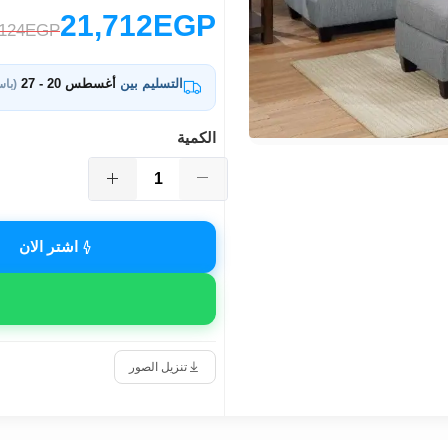
21,712EGP
,124EGP
التسليم بين
أغسطس 20 - 27
(باس
الكمية
اشتر الان
تنزيل الصور