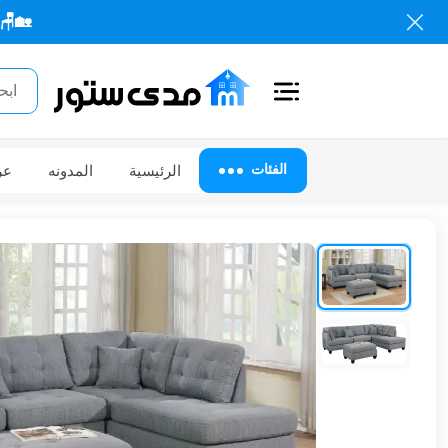
🏡🪑 كل احتياجات
اغلاق
الفئات
الفئات
الرئيسية
المدونه
عر
الحساب
أثاث
مكتبي
أثاث
منزلي
أثاث
خارجي