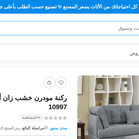
ك من الأثاث بسعر المصنع ✨ تصنيع حسب الطلب بأعلى جودة وأقل سع
وض
10997
1
مشاهدة
·
·
مدى ستور
مراسلة البائع
رمز المنتج (SKU):