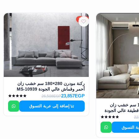
10%
ركنة مودرن 280×180 سم خشب زان
أحمر وقماش عالي الجودة MS-10939
23,857EGP
26,508EGP
ركنة مودرن 240×150 سم خشب زان
إضافة إلى عربة التسوق
قطيفة عالي الجودة
22
بة التسوق