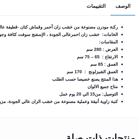
الوصف
التقييمات
EN
ركنة مودرن مصنوعة من خشب زان أحمر وقماش كتان -قطيفة عال
تسجيل
الدخول
الخامات: خشب زان احمرعالى الجودة ، الإسفنج سوفت كثافة وجودة
المقاسات:
اشترك
العرض : 280 سم
الآن
الارتفاع : 65 – 75 سم
العمق : 85 سم
العمق الشيزلونج : 170 سم
هذا المنتج يصنع خصيصا حسب الطلب
متاح جميع الالوان
التوصيل: من15 الي 20 يوم عمل
كنبة زاوية أنيقة وعملية مصنوعة من خشب الزان عالي الجودة، مزودة 
منتجات ذات صلة