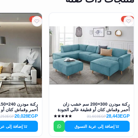
10%
10%
ركنة مودرن 300×200 سم خشب زان
أحمر وقماش كتان أو قطيفة عالي الجودة
أحمر وقماش كتان أو 
MS-10938
MS-10936
20,028EGP
28,443EGP
,253EGP
31,603EGP
إضافة إلى عربة التسوق
إضافة إلى عر