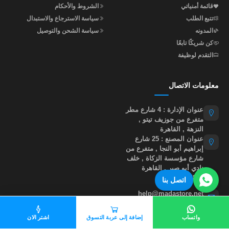
قائمة أمنياتي
الشروط والأحكام
تتبع الطلب
سياسة الاسترجاع والاستبدال
المدونه
سياسة الشحن والتوصيل
كن شريكًا تابعًا
التقدم لوظيفة
معلومات الاتصال
عنوان الإدارة : 4 شارع مطر
متفرع من جوزيف تيتو ,
النزهة , القاهرة
عنوان المصنع : 25 شارع
إبراهيم أبو النجا , متفرع من
شارع مؤسسة الزكاة , خلف
نادي أبو صير , القاهرة
01015535855
اتصل بنا
help@madastore.net
واتساب
إضافة إلى عربة التسوق
اشتر الان