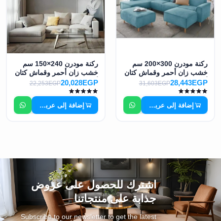
ركنة مودرن 300×200 سم
ركنة مودرن 240×150 سم
خشب زان أحمر وقماش كتان
خشب زان أحمر وقماش كتان
أو قطيفة عالي الجودة MS-
أو قطيفة عالي الجودة MS-
20,028EGP
28,443EGP
22,253EGP
31,603EGP
10938
10936
إضافة إلى عربة التسوق
إضافة إلى عربة التسوق
اشترك للحصول على عروض
جذابة على منتجاتنا
Subscribe to our newsletter to get the latest