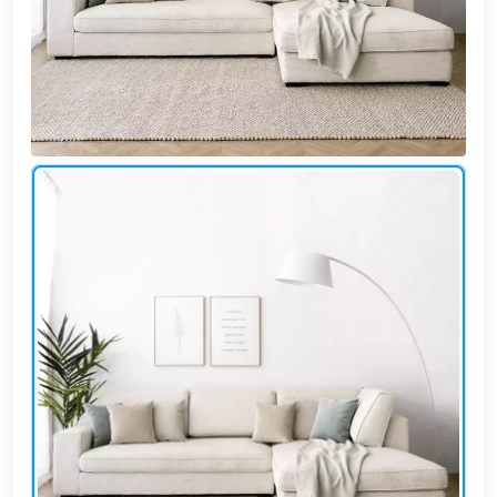
وشواطئ
أثاث
كافيهات
ومطاعم
وفنادق
حواجز
مرورية
خزانات
مياه
أثاث
الحيوانات
أدوات
نظافة