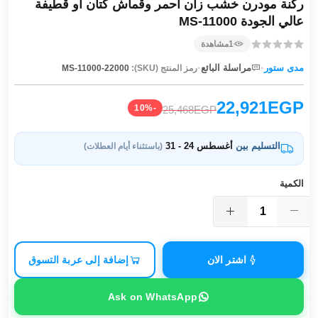
ركنة مودرن خشب زان أحمر وقماش كتان أو قطيفة
عالي الجودة MS-11000
1
مشاهدة
·
·
مدى ستور
مراسلة البائع
رمز المنتج (SKU):
MS-11000-22000
22,921EGP
-10%
25,468EGP
التسليم بين
أغسطس 24 - 31
(باستثناء أيام العطلات)
الكمية
اشتر الان
إضافة إلى عربة التسوق
Ask on WhatsApp