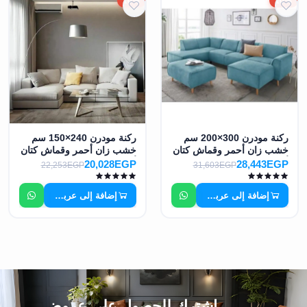
10%
10%
ركنة مودرن 300×200 سم
ركنة مودرن 240×150 سم
خشب زان أحمر وقماش كتان
خشب زان أحمر وقماش كتان
أو قطيفة عالي الجودة MS-
أو قطيفة عالي الجودة MS-
20,028EGP
28,443EGP
22,253EGP
31,603EGP
10938
10936
إضافة إلى عربة التسوق
إضافة إلى عربة التسوق
اشترك للحصول على عروض