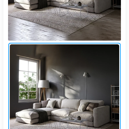
وشواطئ
أثاث
كافيهات
ومطاعم
وفنادق
حواجز
مرورية
خزانات
مياه
أثاث
الحيوانات
أدوات
نظافة