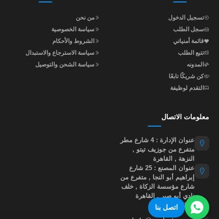
تسجيل الدخول
من نحن
سجل الطلب
سياسة الخصوصية
قائمة أمنياتي
الشروط والأحكام
تتبع الطلب
سياسة الاسترجاع والاستبدال
المدونه
سياسة الشحن والتوصيل
كن شريكًا تابعًا
التقدم لوظيفة
معلومات الاتصال
عنوان الإدارة : 4 شارع مطر
متفرع من جوزيف تيتو ,
النزهة , القاهرة
عنوان المصنع : 25 شارع
إبراهيم أبو النجا , متفرع من
شارع مؤسسة الزكاة , خلف
نادي أبو صير , القاهرة
01015535855
اتصل بنا