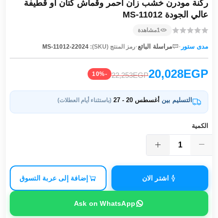
ركنة مودرن خشب زان أحمر وقماش كتان أو قطيفة
عالي الجودة MS-11012
1
مشاهدة
·
·
مدى ستور
مراسلة البائع
رمز المنتج (SKU):
MS-11012-22024
20,028EGP
-10%
22,253EGP
التسليم بين
أغسطس 20 - 27
(باستثناء أيام العطلات)
الكمية
اشتر الان
إضافة إلى عربة التسوق
Ask on WhatsApp