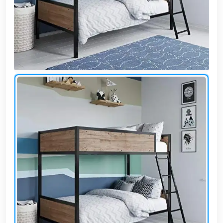
وشواطئ
أثاث
كافيهات
ومطاعم
وفنادق
حواجز
مرورية
خزانات
مياه
أثاث
الحيوانات
أدوات
نظافة