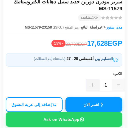
سرير مودرن دورين حديد ستيل دهانات الكتروستاتيك
MS-11579
1
مشاهدة
·
·
مدى ستور
مراسلة البائع
رمز المنتج (SKU):
MS-11579-23158
17,628EGP
-15%
20,739EGP
التسليم بين
أغسطس 20 - 27
(باستثناء أيام العطلات)
الكمية
اشتر الان
إضافة إلى عربة التسوق
Ask on WhatsApp