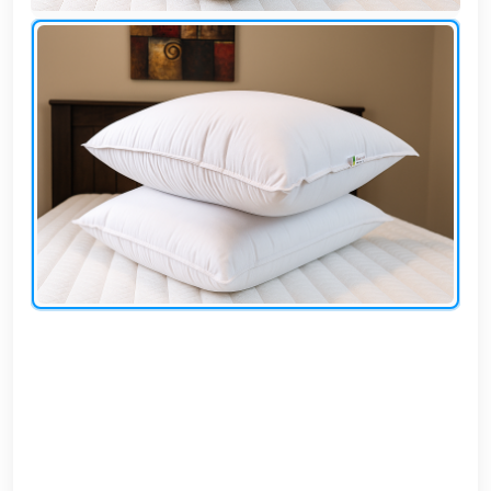
وشواطئ
أثاث
كافيهات
ومطاعم
وفنادق
حواجز
مرورية
خزانات
مياه
أثاث
الحيوانات
أدوات
نظافة