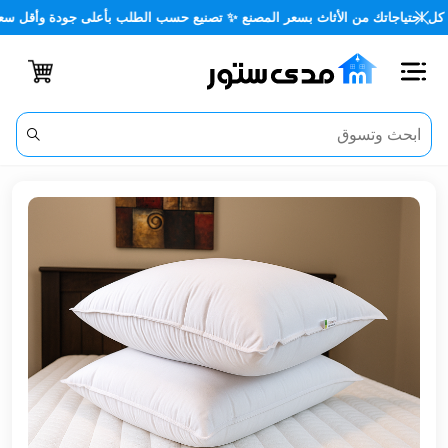
تياجاتك من الأثاث بسعر المصنع ✨ تصنيع حسب الطلب بأعلى جودة وأقل سعر 🏡✨
اغلاق
الفئات
الحساب
أثاث
مكتبي
أثاث
منزلي
أثاث
خارجي