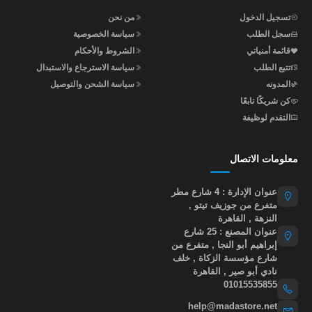
تسجيل الدخول
من نحن
سجل الطلب
سياسة الخصوصية
قائمة أمنياتي
الشروط والأحكام
تتبع الطلب
سياسة الاسترجاع والاستبدال
المدونه
سياسة الشحن والتوصيل
كن شريكًا تابعًا
التقدم لوظيفة
معلومات الاتصال
عنوان الإدارة : 4 شارع مطر
متفرع من جوزيف تيتو ,
النزهة , القاهرة
عنوان المصنع : 25 شارع
إبراهيم أبو النجا , متفرع من
شارع مؤسسة الزكاة , خلف
نادي أبو صير , القاهرة
01015535855
help@madastore.net