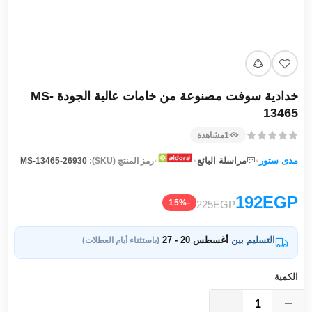
خدادية سوفت مصنوعة من خامات عالية الجودة MS-
13465
1
مشاهدة
·
·
·
مدى ستور
مراسلة البائع
رمز المنتج (SKU):
MS-13465-26930
192EGP
-15%
225EGP
التسليم بين
أغسطس 20 - 27
(باستثناء أيام العطلات)
الكمية