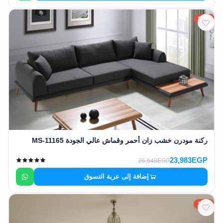
10%
ركنة مودرن خشب زان أحمر وقماش عالي الجودة MS-11165
23,983EGP
26,648EGP
إضافة إلى عربة التسوق
15%