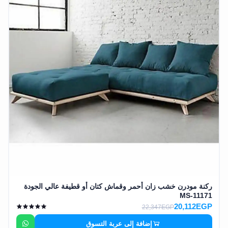
وشواطئ
أثاث
كافيهات
ومطاعم
وفنادق
حواجز
مرورية
خزانات
مياه
أثاث
الحيوانات
ركنة مودرن خشب زان أحمر وقماش كتان أو قطيفة عالي الجودة
أدوات
MS-11171
20,112EGP
نظافة
22,347EGP
إضافة إلى عربة التسوق