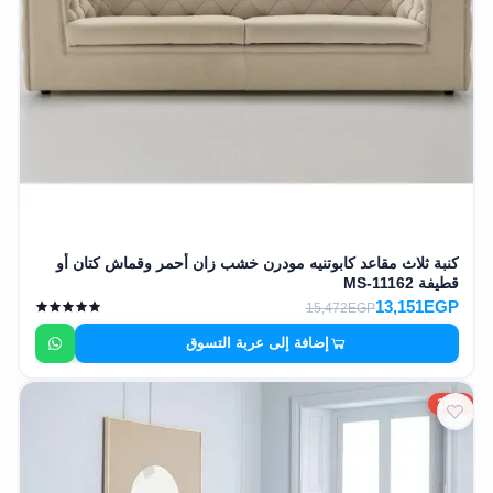
كنبة ثلاث مقاعد كابوتنيه مودرن خشب زان أحمر وقماش كتان أو
قطيفة MS-11162
13,151EGP
15,472EGP
إضافة إلى عربة التسوق
10%