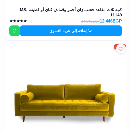
كنبة ثلاث مقاعد خشب زان أحمر وقماش كتان أو قطيفة MS-
11149
12,446EGP
14,643EGP
إضافة إلى عربة التسوق
15%