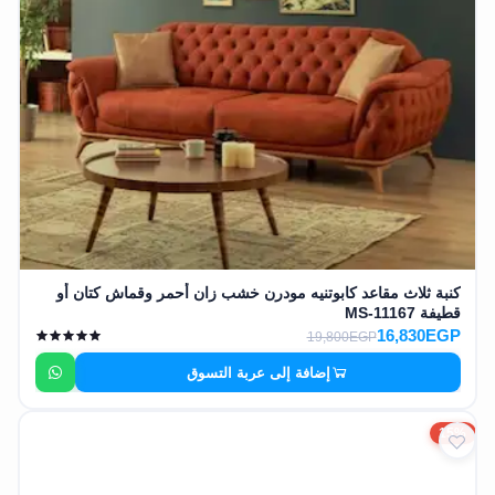
كنبة ثلاث مقاعد كابوتنيه مودرن خشب زان أحمر وقماش كتان أو
قطيفة MS-11167
16,830EGP
19,800EGP
إضافة إلى عربة التسوق
15%