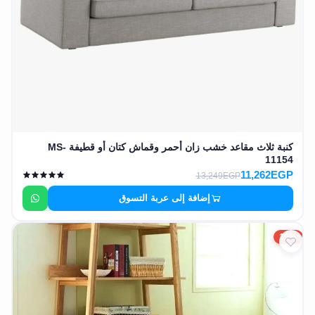
كنبة ثلاث مقاعد خشب زان أحمر وقماش كتان أو قطيفة MS-
11154
11,262EGP
13,249EGP
إضافة إلى عربة التسوق
15%