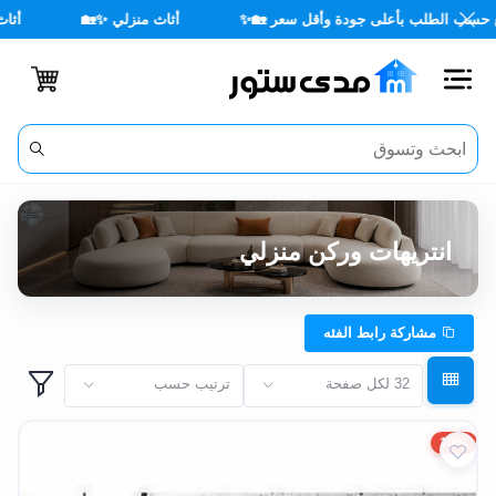
أثاث منزلي ✨🏡
أثاث مكتبي 💼✨
🌳 أثاث خارجي ☀️🪑
اغلاق
الفئات
الحساب
انتريهات وركن منزلي
أثاث
مكتبي
مشاركة رابط الفئه
أثاث
32 لكل صفحة
ترتيب حسب
منزلي
10%
أثاث
خارجي