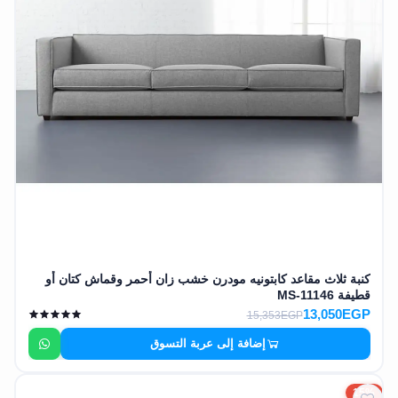
كنبة ثلاث مقاعد كابتونيه مودرن خشب زان أحمر وقماش كتان أو
قطيفة MS-11146
13,050EGP
15,353EGP
إضافة إلى عربة التسوق
15%