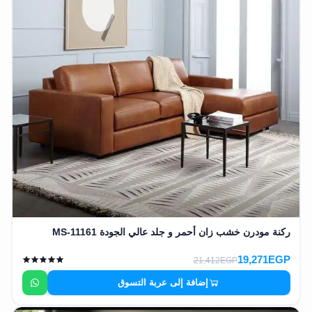
ركنة مودرن خشب زان أحمر و جلد عالي الجودة MS-11161
19,271EGP
21,412EGP
إضافة إلى عربة التسوق