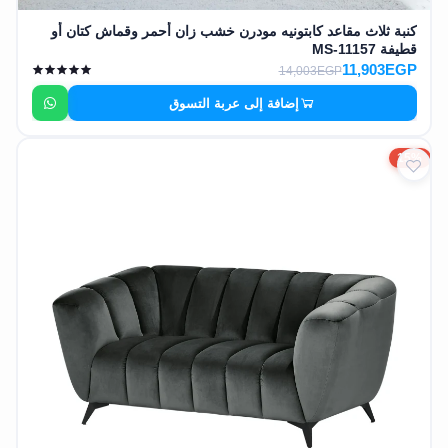
كنبة ثلاث مقاعد كابتونيه مودرن خشب زان أحمر وقماش كتان أو
قطيفة MS-11157
11,903EGP
14,003EGP
إضافة إلى عربة التسوق
15%