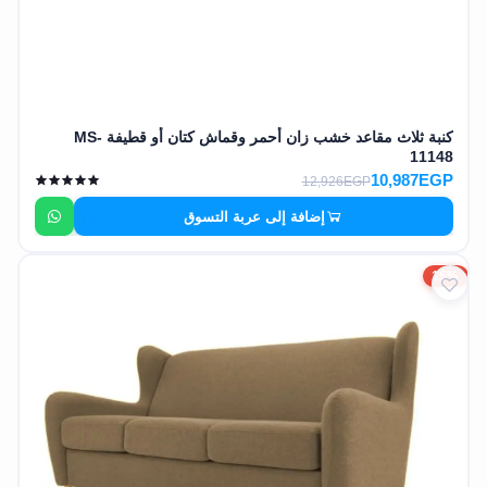
كنبة ثلاث مقاعد خشب زان أحمر وقماش كتان أو قطيفة MS-
11148
10,987EGP
12,926EGP
إضافة إلى عربة التسوق
15%