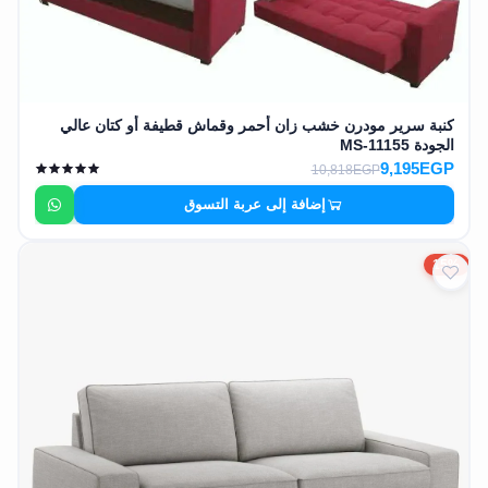
كنبة سرير مودرن خشب زان أحمر وقماش قطيفة أو كتان عالي
الجودة MS-11155
9,195EGP
10,818EGP
إضافة إلى عربة التسوق
15%