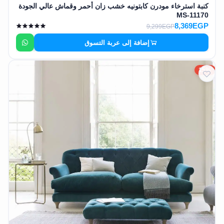
كنبة استرخاء مودرن كابتونيه خشب زان أحمر وقماش عالي الجودة
MS-11170
8,369EGP
9,299EGP
إضافة إلى عربة التسوق
15%