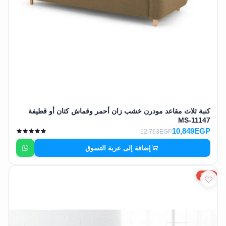
كنبة ثلاث مقاعد مودرن خشب زان أحمر وقماش كتان أو قطيفة
MS-11147
10,849EGP
12,763EGP
إضافة إلى عربة التسوق
15%