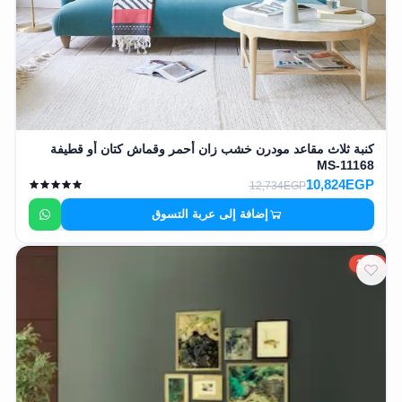
كنبة ثلاث مقاعد مودرن خشب زان أحمر وقماش كتان أو قطيفة
MS-11168
10,824EGP
12,734EGP
إضافة إلى عربة التسوق
15%