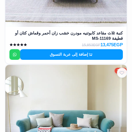
كنبة ثلاث مقاعد كابوتنيه مودرن خشب زان أحمر وقماش كتان أو
قطيفة MS-11169
13,475EGP
15,853EGP
إضافة إلى عربة التسوق
15%