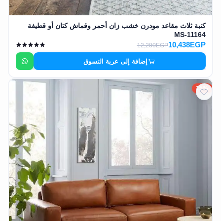
كنبة ثلاث مقاعد مودرن خشب زان أحمر وقماش كتان أو قطيفة
MS-11164
10,438EGP
12,280EGP
إضافة إلى عربة التسوق
15%