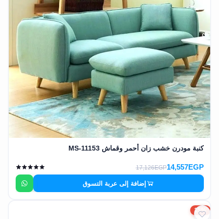
كنبة مودرن خشب زان أحمر وقماش MS-11153
14,557EGP
17,126EGP
إضافة إلى عربة التسوق
15%