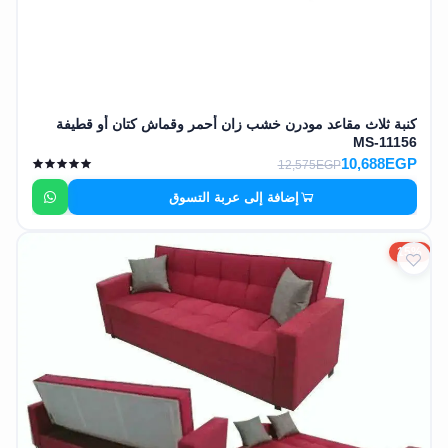
كنبة ثلاث مقاعد مودرن خشب زان أحمر وقماش كتان أو قطيفة
MS-11156
10,688EGP
12,575EGP
إضافة إلى عربة التسوق
15%