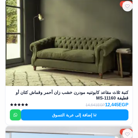
15%
كنبة ثلاث مقاعد كابوتنيه مودرن خشب زان أحمر وقماش كتان أو
قطيفة MS-11160
12,445EGP
14,641EGP
إضافة إلى عربة التسوق
15%