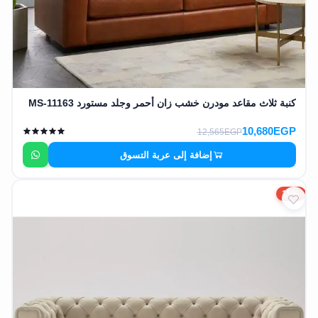
كنبة ثلاث مقاعد مودرن خشب زان أحمر وجلد مستورد MS-11163
10,680EGP
12,565EGP
إضافة إلى عربة التسوق
15%