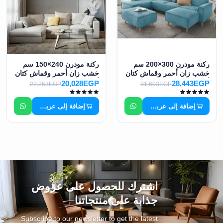
ركنة مودرن 300×200 سم
ركنة مودرن 240×150 سم
خشب زان أحمر وقماش كتان
خشب زان أحمر وقماش كتان
أو قطيفة عالي الجودة MS-
أو قطيفة عالي الجودة MS-
20,028EGP
28,443EGP
22,253EGP
31,603EGP
10938
10936
إضافة إلى عربة التسوق
إضافة إلى عربة التسوق
اشترك للحصول على عروض
جذابة على منتجاتنا
Subscribe to our newsletter to get the latest