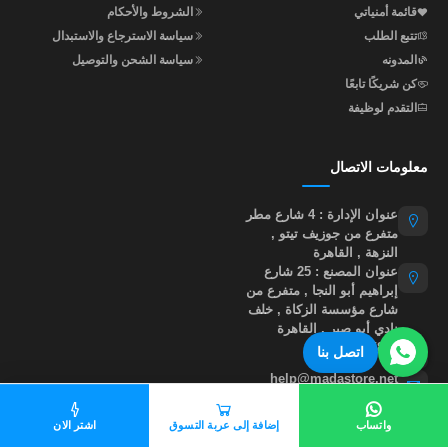
قائمة أمنياتي
الشروط والأحكام
تتبع الطلب
سياسة الاسترجاع والاستبدال
المدونه
سياسة الشحن والتوصيل
كن شريكًا تابعًا
التقدم لوظيفة
معلومات الاتصال
عنوان الإدارة : 4 شارع مطر
متفرع من جوزيف تيتو ,
النزهة , القاهرة
عنوان المصنع : 25 شارع
إبراهيم أبو النجا , متفرع من
شارع مؤسسة الزكاة , خلف
نادي أبو صير , القاهرة
01015535855
اتصل بنا
help@madastore.net
واتساب
إضافة إلى عربة التسوق
اشتر الان