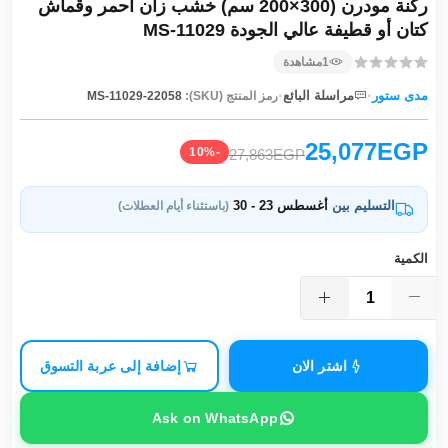
ركنة مودرن (300×200 سم) خشب زان أحمر وقماش
كتان أو قطيفة عالي الجودة MS-11029
1
مشاهدة
·
·
مدى ستور
مراسلة البائع
رمز المنتج (SKU):
MS-11029-22058
25,077EGP
-10%
27,863EGP
التسليم بين
أغسطس 23 - 30
(باستثناء أيام العطلات)
الكمية
اشتر الان
إضافة إلى عربة التسوق
Ask on WhatsApp