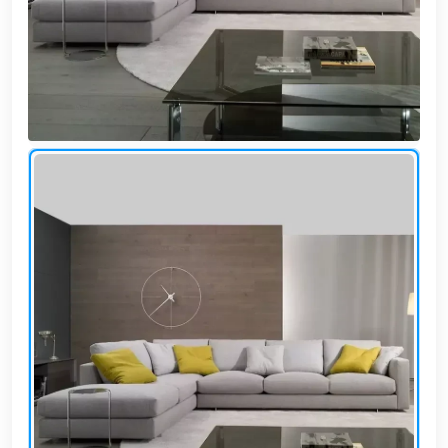
وشواطئ
أثاث
كافيهات
ومطاعم
وفنادق
حواجز
مرورية
خزانات
مياه
أثاث
الحيوانات
أدوات
نظافة