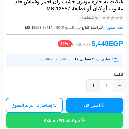
بانكيت بسحارة مودرن خشب زان أحمر وقماش جلد
مقلوب أو كتان أو قطيفة MS-12557
1
مشاهدة
·
·
مدى ستور
مراسلة البائع
رمز المنتج (SKU):
MS-12557-25114
5,440EGP
-20%
6,800EGP
التسليم بين
أغسطس 17
(باستثناء أيام العطلات)
الكمية
اشتر الان
إضافة إلى عربة التسوق
Ask on WhatsApp