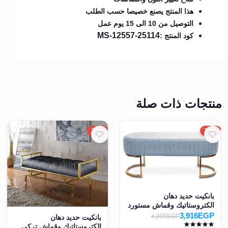
هذا المنتج يصنع خصيصا حسب الطلب
التوصيل من 10 الى 15 يوم عمل
MS-12557-25114
كود المنتج :
منتجات ذات صلة
20%
20%
بانكيت حديد دهان
الكتروستاتيك وقماش مستورد
MS-7371
3,916EGP
4,895EGP
بانكيت حديد دهان
الكتروستاتيك وقماش تركي