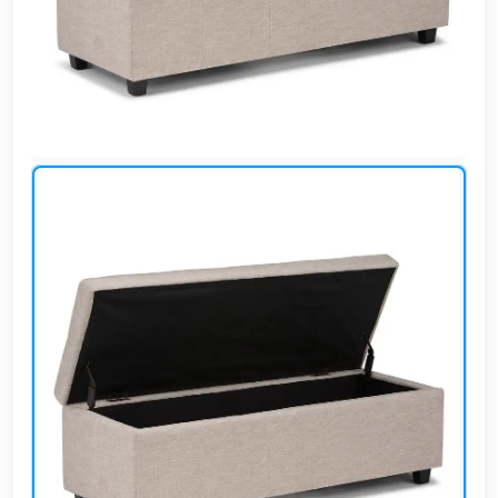
وشواطئ
أثاث
كافيهات
ومطاعم
وفنادق
حواجز
مرورية
خزانات
مياه
أثاث
الحيوانات
أدوات
نظافة