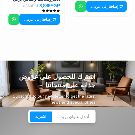
مستورد MS-7372
3,888EGP
4,860EGP
إضافة إلى عربة التسوق
إضافة إلى عربة التسوق
اشترك للحصول على عروض
جذابة على منتجاتنا
Subscribe to our newsletter to get the latest
news and special offers
اشترك