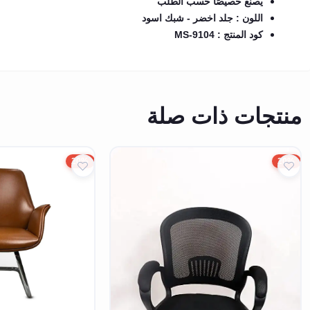
يُصنع خصيصًا حسب الطلب
اللون : جلد اخضر - شبك اسود
كود المنتج : MS-9104
منتجات ذات صلة
20%
20%