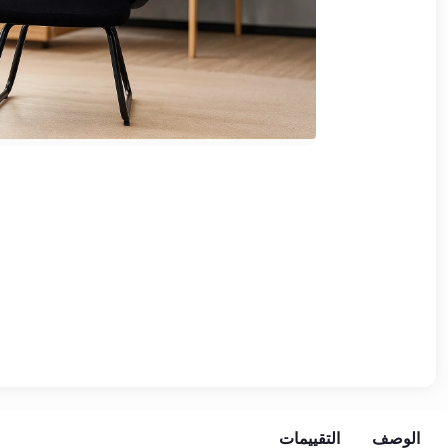
وشواطئ
أثاث
كافيهات
ومطاعم
وفنادق
حواجز
مرورية
خزانات
مياه
أثاث
الحيوانات
أدوات
نظافة
الوصف
التقييمات