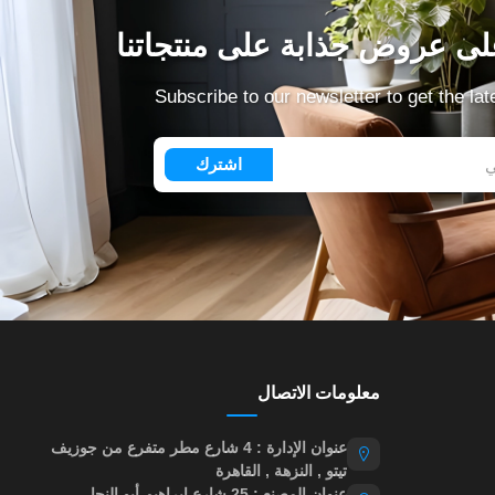
ى عروض جذابة على منتجاتنا
Subscribe to our newsletter to get the la
اشترك
معلومات الاتصال
عنوان الإدارة : 4 شارع مطر متفرع من جوزيف
تيتو , النزهة , القاهرة
عنوان المصنع : 25 شارع إبراهيم أبو النجا ,