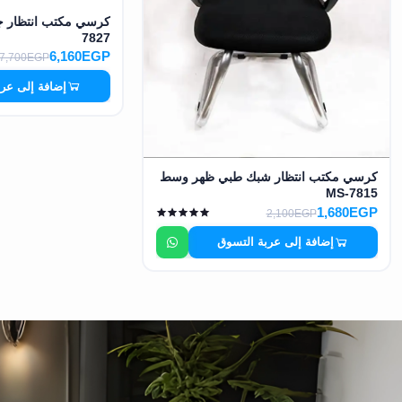
7827
6,160EGP
7,700EGP
إضافة إلى عر
كرسي مكتب انتظار شبك طبي ظهر وسط
MS-7815
1,680EGP
2,100EGP
إضافة إلى عربة التسوق