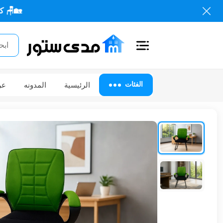
🏡🪑 كل احتياجاتك 
اغلاق
الفئات
الفئات
الرئيسية
المدونه
عر
الحساب
أثاث
مكتبي
أثاث
منزلي
أثاث
خارجي