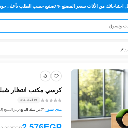
من الأثاث بسعر المصنع ✨ تصنيع حسب الطلب بأعلى جودة وأقل سعر
وض
كرسي مكتب انتظار شبك طب
1
مشاهدة
·
·
مدى ستور
مراسلة البائع
رمز المنتج (SKU):
2,576EGP