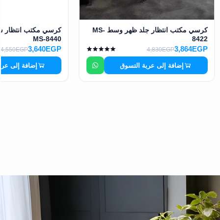
كرسي مكتب انتظار جلد ظهر وسط MS-
كرسي مكتب انتظار 
MS-8440
8422
3,640EGP
3,864EGP
4,550EGP
4,830EGP
إضافة إلى عربة التسوق
إضافة إلى عرب