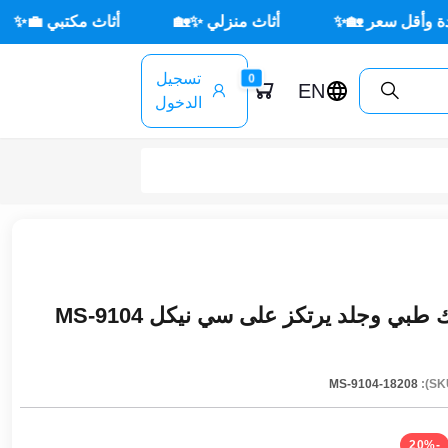
 🏡✨
أثاث منزلي ✨🏡
أثاث مكتبي 💼✨
🌳 أثا
تسجيل
0
EN
الدخول
ي وجلد يرتكز على سي نيكل MS-9104
MS-9104-18208
-20%