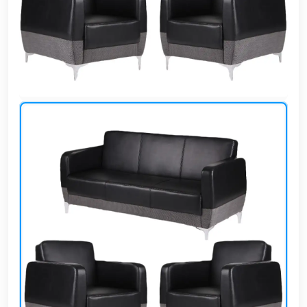
وشواطئ
أثاث
كافيهات
ومطاعم
وفنادق
حواجز
مرورية
خزانات
مياه
أثاث
الحيوانات
أدوات
نظافة