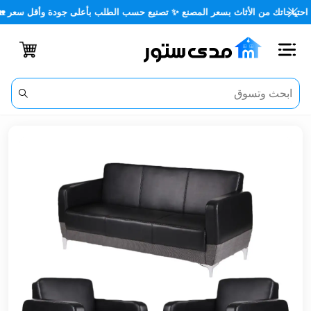
تك من الأثاث بسعر المصنع ✨ تصنيع حسب الطلب بأعلى جودة وأقل سعر 🏡✨
اغلاق
الفئات
الحساب
أثاث
مكتبي
أثاث
منزلي
أثاث
خارجي