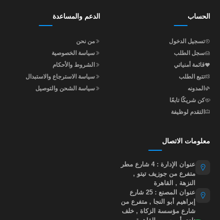
الحساب
الدعم والمساعدة
تسجيل الدخول
من نحن
سجل الطلب
سياسة الخصوصية
قائمة أمنياتي
الشروط والأحكام
تتبع الطلب
سياسة الاسترجاع والاستبدال
المدونه
سياسة الشحن والتوصيل
كن شريكًا تابعًا
التقدم لوظيفة
معلومات الاتصال
عنوان الإدارة : 4 شارع مطر
متفرع من جوزيف تيتو ,
النزهة , القاهرة
عنوان المصنع : 25 شارع
إبراهيم أبو النجا , متفرع من
شارع مؤسسة الزكاة , خلف