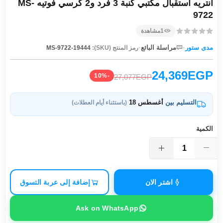
انتريه استقبال مكتبي كنبة 3 فرد و2 كرسي فوتيه MS-
9722
1
مشاهدة
·
·
مدى ستور
مراسلة البائع
رمز المنتج (SKU):
MS-9722-19444
24,369EGP
-10%
27,077EGP
التسليم بين
أغسطس 18
(باستثناء أيام العطلات)
الكمية
اشتر الان
إضافة إلى عربة التسوق
Ask on WhatsApp