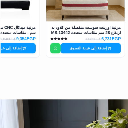
مرتبة اورينت سوست منفصلة من كلاود بد
ارتفاع 28 سم مقاسات متعددة MS-13442
سم , مقاسات متعددة MS-13446
6,731EGP
9,354EGP
7,085EGP
9,846EGP
إضافة إلى عربة التسوق
إضافة إلى عرب