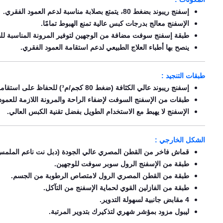
إسفنج ريبوند بضغط 80، يتمتع بصلابة مناسبة لدعم العمود الفقري.
الإسفنج معالج بدرجات كبس عالية تمنع الهبوط تمامًا.
طبقة إسفنج سوفت مضافة من الوجهين لتوفير المرونة المناسبة لل
ينصح بها أطباء العلاج الطبيعي لدعم استقامة العمود الفقري.
طبقات التنجيد :
إسفنج ريبوند عالي الكثافة (ضغط 80 كجم/م³) للحفاظ على استقامة الجسم.
طبقات من الإسفنج السوفت لإضفاء الراحة والمرونة اللازمة للعمود
الإسفنج لا يهبط مع الاستخدام الطويل بفضل تقنية الكبس العالي.
الشكل الخارجي :
قماش فاخر من القطن المصري عالي الجودة (دبل نت ناعم الملمس
طبقة من الإسفنج الرول سوبر سوفت للوجهين.
طبقة من القطن المصري الرول لامتصاص الرطوبة من الجسم.
طبقة من الفازلين القوي لحماية الإسفنج من التآكل.
4 مقابض جانبية لسهولة التدوير.
ليبول مزود بمؤشر شهري لتذكيرك بتدوير المرتبة.