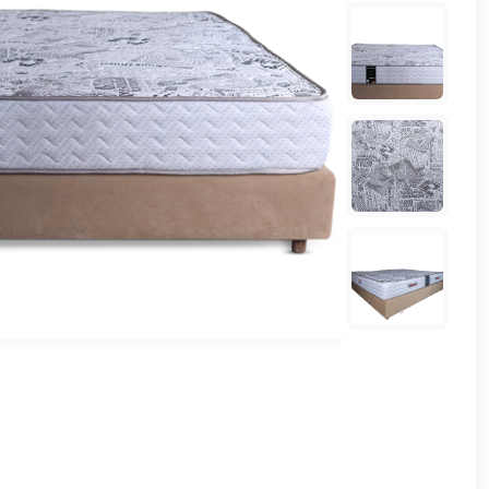
وشواطئ
أثاث
كافيهات
ومطاعم
وفنادق
حواجز
مرورية
خزانات
مياه
أثاث
الحيوانات
أدوات
نظافة