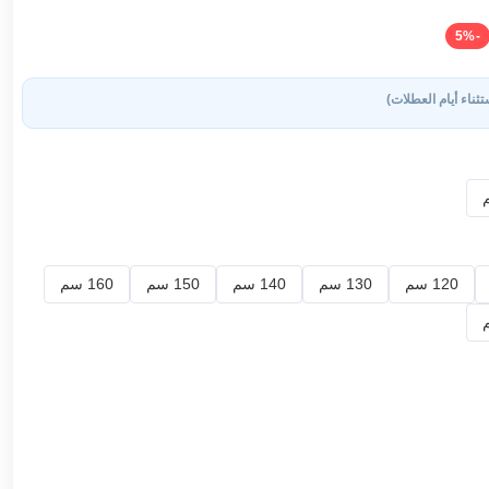
-5%
تثناء أيام العطلات)
120 سم
130 سم
140 سم
150 سم
160 سم