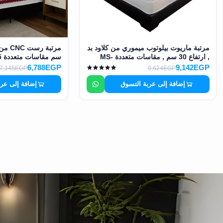
مرتبة ماريوت بيلوتوب ميموري من كلاود بد
سم مقاسات متعددة MS-9075
, ارتفاع 30 سم , مقاسات متعددة MS-
9072
6,788EGP
9,142EGP
7,145EGP
9,624EGP
إضافة إلى عر
إضافة إلى عربة التسوق