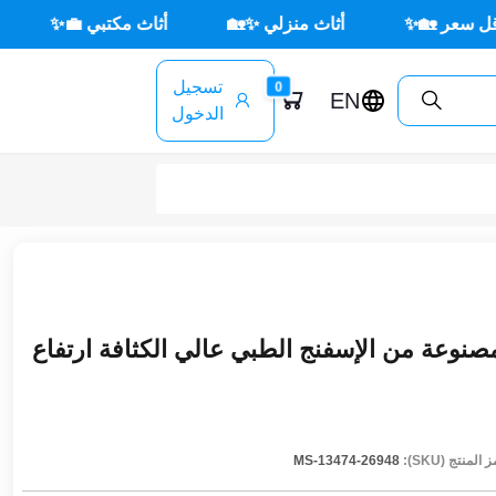
أثاث منزلي ✨🏡
أثاث مكتبي 💼✨
🌳 أثاث خارجي 
تسجيل
0
EN
الدخول
صنوعة من الإسفنج الطبي عالي الكثافة ارتفاع
 المنتج (SKU):
MS-13474-26948