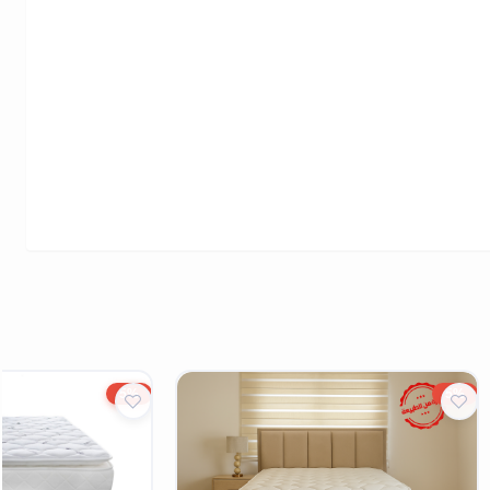
5%
5%