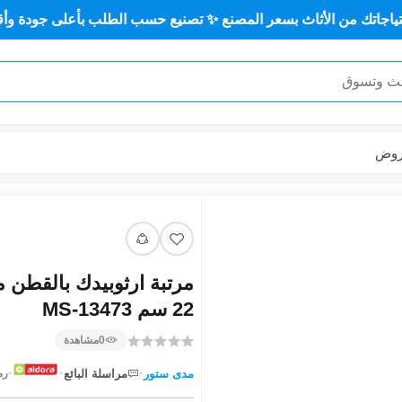
اث بسعر المصنع ✨ تصنيع حسب الطلب بأعلى جودة وأقل سعر 🏡✨
وض
مرتبة ارثوبيدك بالقطن م
22 سم MS-13473
0
مشاهدة
·
·
·
مدى ستور
مراسلة البائع
رمز