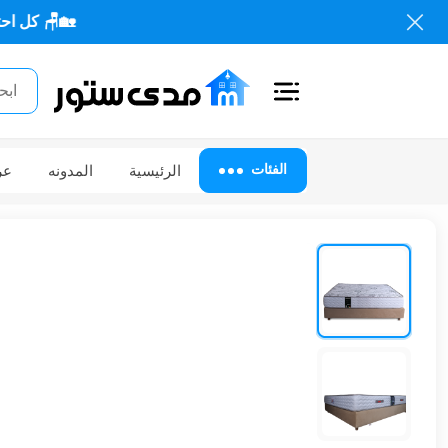
🏡🪑 كل احتياجاتك من الأث
اغلاق
الفئات
الفئات
الرئيسية
المدونه
عر
الحساب
أثاث
مكتبي
أثاث
منزلي
أثاث
خارجي