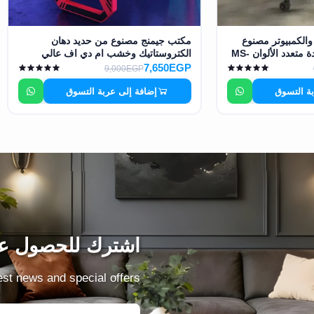
والكمبيوتر مصنوع
مكتب جيمنج مصنوع من حديد دهان
من خامات عالية الجودة متعدد الألوان MS-
الكتروستاتيك وخشب ام دي اف عالي
الجودة MS-13045
7,650EGP
9,000EGP
بة التسوق
إضافة إلى عربة التسوق
اشترك للحصول عل
test news and special offers