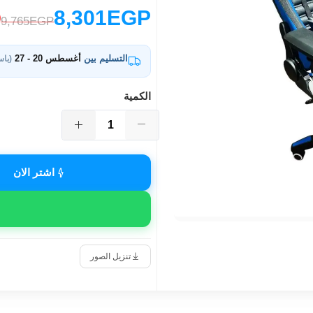
8,301EGP
9,765EGP
التسليم بين
أغسطس 20 - 27
(باس
الكمية
اشتر الان
تنزيل الصور