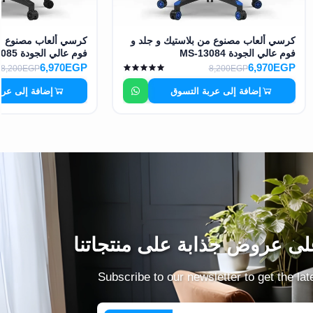
كرسي ألعاب مصنوع من بلاستيك و جلد و
كرسي ألعاب مصنوع من
فوم عالي الجودة MS-13084
فوم عالي الجودة MS-13085
6,970EGP
6,970EGP
8,200EGP
8,200EGP
إضافة إلى عربة التسوق
إضافة إلى عرب
ى عروض جذابة على منتجاتنا
Subscribe to our newsletter to get the la