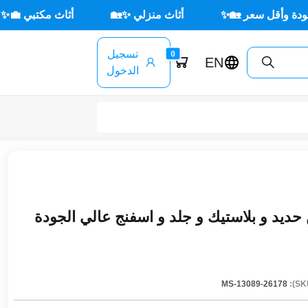
عر 🏡✨
أثاث منزلي ✨🏡
أثاث مكتبي 💼✨
🌳 أ
تسجيل
0
EN
الدخول
يد و بلاستيك و جلد و اسفنج عالي الجودة
MS-13089-26178