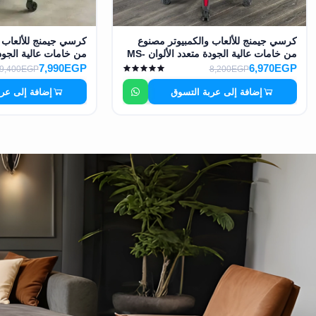
كرسي جيمنج للألعاب والكمبيوتر مصنوع
كرسي جيمنج للألعاب 
من خامات عالية الجودة متعدد الألوان MS-
12753
8412
7,990EGP
6,970EGP
9,400EGP
8,200EGP
إضافة إلى عربة التسوق
إضافة إلى عر