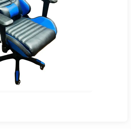
وشواطئ
أثاث
كافيهات
ومطاعم
وفنادق
حواجز
مرورية
خزانات
مياه
أثاث
الحيوانات
أدوات
نظافة