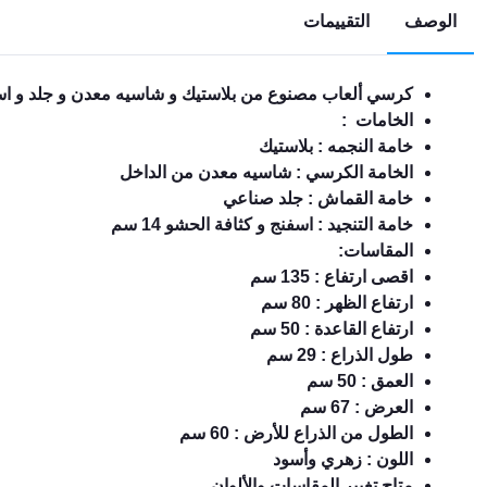
الوصف
التقييمات
EN
كرسي ألعاب مصنوع من بلاستيك و شاسيه معدن و جلد و اس
تسجيل
الدخول
الخامات :
خامة النجمه : بلاستيك
اشترك
الخامة الكرسي : شاسيه معدن من الداخل
الآن
خامة القماش : جلد صناعي
خامة التنجيد : اسفنج و كثافة الحشو 14 سم
المقاسات:
اقصى ارتفاع : 135 سم
ارتفاع الظهر : 80 سم
ارتفاع القاعدة : 50 سم
طول الذراع : 29 سم
العمق : 50 سم
العرض : 67 سم
الطول من الذراع للأرض : 60 سم
اللون : زهري وأسود
متاح تغيير المقاسات والألوان