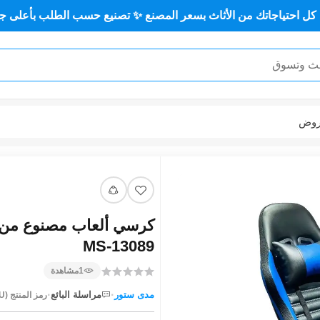
تك من الأثاث بسعر المصنع ✨ تصنيع حسب الطلب بأعلى جودة وأقل س
وض
كرسي ألعاب مصنوع من حد
MS-13089
1
مشاهدة
·
·
مدى ستور
مراسلة البائع
رمز المنتج (SKU):