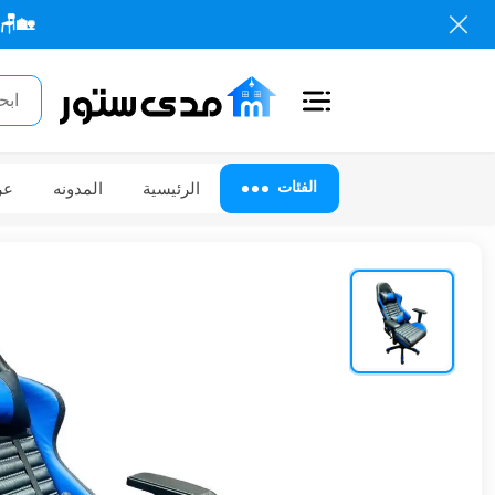
🏡🪑 كل احتياجا
اغلاق
الفئات
الفئات
الرئيسية
المدونه
عر
الحساب
أثاث
مكتبي
أثاث
منزلي
أثاث
خارجي