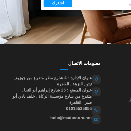
اشترك
معلومات الاتصال
عنوان الإدارة : 4 شارع مطر متفرع من جوزيف
تيتو , النزهة , القاهرة
عنوان المصنع : 25 شارع إبراهيم أبو النجا ,
متفرع من شارع مؤسسة الزكاة , خلف نادي أبو
ل
صير , القاهرة
01015535855
help@madastore.net