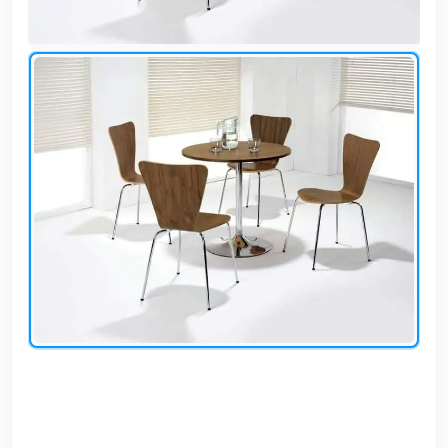
وشواطئ
أثاث
كافيهات
ومطاعم
وفنادق
حواجز
مرورية
خزانات
مياه
أثاث
الحيوانات
أدوات
نظافة