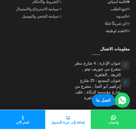
قائمة أمنياتي
الشروط والأحكام
تتبع الطلب
سياسة الاسترجاع والاستبدال
المدونه
سياسة الشحن والتوصيل
كن شريكًا تابعًا
التقدم لوظيفة
معلومات الاتصال
عنوان الإدارة : 4 شارع مطر
متفرع من جوزيف تيتو ,
النزهة , القاهرة
عنوان المصنع : 25 شارع
إبراهيم أبو النجا , متفرع من
شارع مؤسسة الزكاة , خلف
نادي أبو صير , القاهرة
اتصل بنا
01015535855
help@madastore.net
واتساب
إضافة إلى عربة التسوق
اشتر الان