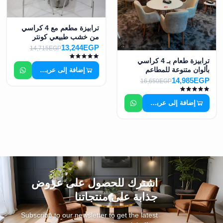
ترابيزة مطعم مع 4 كراسي
من خشب طبيعي كونتر
طبقات MS-8505
13,244EGP
14,715EGP
ترابيزة طعام بـ 4 كراسي
بألوان متنوعة للمطاعم
إضافة إلى عربة التسوق
والكافيهات والفنادق MS-
14,985EGP
16,650EGP
8459
إضافة إلى عربة التسوق
اشترك للحصول على عروض
جذابة على منتجاتنا
Subscribe to our newsletter to get the latest